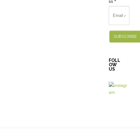
ss
*
SUBSCRIBE
FOLL
OW
US