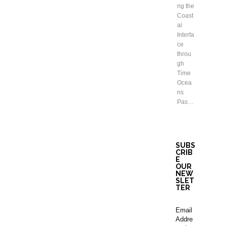
ng the
Coast
al
Interfa
ce
throu
gh
Time
Ocea
ns
Pas…
SUBS
CRIB
E
OUR
NEW
SLET
TER
Email
Addre