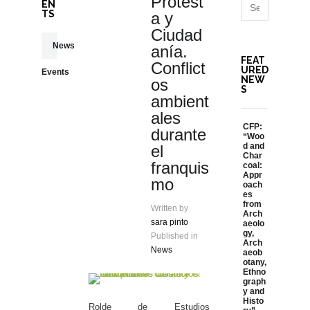
Protest
EN
TS
a y
Ciudad
News
anía.
FEAT
Conflict
URED
Events
NEW
os
S
ambient
ales
CFP:
durante
“Woo
d and
el
Char
franquis
coal:
Appr
mo
oach
es
from
Written by
Arch
sara pinto
aeolo
gy,
Published in
Arch
News
aeob
otany,
Ethno
graph
y and
Histo
Rolde de Estudios