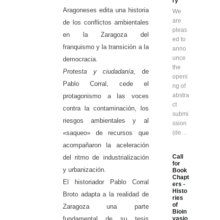
ry”
Aragoneses edita una historia
We
are
de los conflictos ambientales
pleas
en la Zaragoza del
ed to
franquismo y la transición a la
anno
unce
democracia.
the
Protesta y ciudadanía
, de
openi
Pablo Corral, cede el
ng of
abstra
protagonismo a las voces
ct
contra la contaminación, los
submi
riesgos ambientales y al
ssion
«saqueo» de recursos que
(de…
acompañaron la aceleración
Call
del ritmo de industrialización
for
y urbanización.
Book
Chapt
El historiador Pablo Corral
ers -
Histo
Broto adapta a la realidad de
ries
of
Zaragoza una parte
Bioin
fundamental de su tesis
vasio