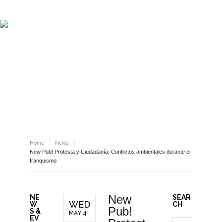
ABOUT REPORT(H)A
RESEARCHERS
PUBLICATIONS
[ E - STORIES ]
EVENTS
NEWS
RESOURCES
NEWS
JOIN REPORT(H)A!
Home
/
News
/
New Pub! Protesta y Ciudadanía. Conflictos ambientales durante el
franquismo
New
NE
SEAR
WED
W
CH
Pub!
S &
MAY 4
EV