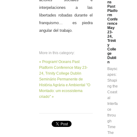
ns
Past
interpelaciones a las
Platfo
libertades robadas durante el
rm
Confe
franquismo… es piedra
rence
May
angular del trabajo.
23-
24,
Trinit
y
Colle
More in this category:
ge
Dubli
« Program! Oceans Past
n
Platform Conference May 23-
Baysc
24, Trinity College Dublin
apes:
Seminário Permanente de
Shapi
História Agrária e Ambiental "O
ng the
Montado: um ecossistema
Coast
criado" »
al
Interfa
ce
throu
gh
Time
The