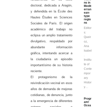
ns in
doctoral, dedicada a Aragón,
Medit
erran
y defendida en la École des
ean-
type
Hautes Études en Sciences
regio
ns
Sociales de París. El origen
Editor
académico del trabajo no
s:
eclipsa un amplio tratamiento
Queir
divulgativo, respaldado por
oz,
Ana
abundante información
Isabel
gráfica, intentando acercar a
.
la ciudadanía un episodio
Institu
te of
importantísimo de su historia
Conte
reciente.
mpor
El protagonismo de la
ary
Histor
reivindicación vecinal en esos
y…
años de demanda de mejoras
cotidianas, de denuncia, junto
Progr
a la emergencia de diferentes
am!
Ocea
actores sociales e