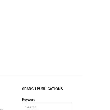
IES ]
EVENTS
NEWS
RESOURCES
JOIN REPORT(H)A!
SEARCH PUBLICATIONS
Keyword