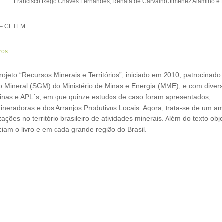
Francisco Rego Chaves Fernandes, Renata de Carvalho Jimenez Alamino e 
 – CETEM
vros
rojeto “Recursos Minerais e Territórios”, iniciado em 2010, patrocinado
o Mineral (SGM) do Ministério de Minas e Energia (MME), e com diver
 Minas e APL´s, em que quinze estudos de caso foram apresentados,
ineradoras e dos Arranjos Produtivos Locais. Agora, trata-se de um a
ões no território brasileiro de atividades minerais. Além do texto obje
iciam o livro e em cada grande região do Brasil.