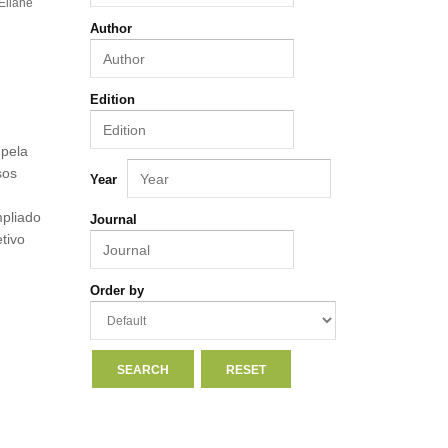
Eliane
Author
Edition
 pela
sos
Year
mpliado
Journal
tivo
Order by