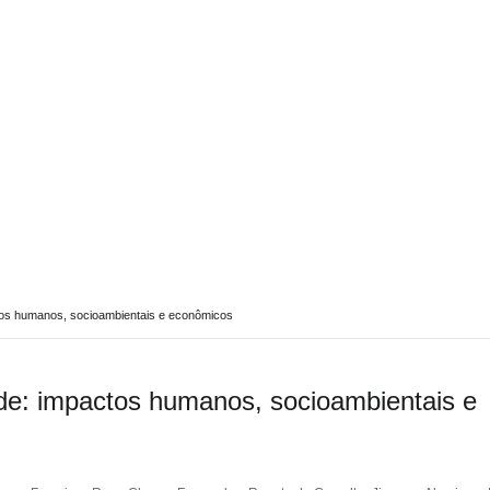
ABOUT REPORT(H)A
RESEARCHERS
PUBLICATIONS
[ E - STOR
os humanos, socioambientais e econômicos
e: impactos humanos, socioambientais e