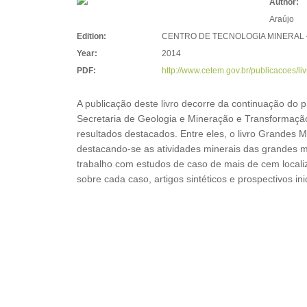
Author:
Araújo
Edition:
CENTRO DE TECNOLOGIA MINERAL
Year:
2014
PDF:
http://www.cetem.gov.br/publicacoes/li
A publicação deste livro decorre da continuação do p
Secretaria de Geologia e Mineração e Transformaçã
resultados destacados. Entre eles, o livro Grandes
destacando-se as atividades minerais das grandes m
trabalho com estudos de caso de mais de cem localizaç
sobre cada caso, artigos sintéticos e prospectivos in